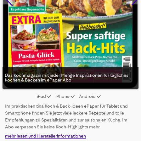
Das Kochmagazin mit jeder Menge Inspirationen für tägliches
Kochen & Backen im ePaper Abo
Skip
iPad
iPhone
Android
to
the
Im praktischen tina Koch & Back-Ideen ePaper für Tablet und
beginning
Smartphone finden Sie jetzt viele leckere Rezepte und tolle
of
Empfehlungen zu Spezialitäten und zur saisonalen Küche. Im
the
Abo verpassen Sie keine Koch-Highlights mehr.
images
gallery
mehr lesen und Herstellerinformationen