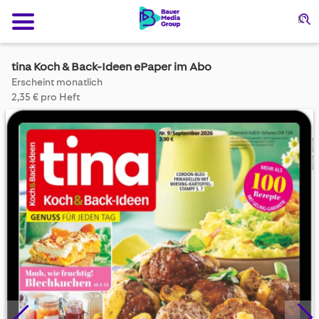
Su
tina Koch & Back-Ideen ePaper im Abo
Erscheint monatlich
2,35 € pro Heft
Skip
to
the
end
of
the
images
gallery