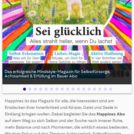
Das erfolgreiche Mindstyle-Magazin für Selbstfürsorge,
Achtsamkeit & Erfüllung im Bauer Abo
Skip
Happinez ist das Magazin für alle, die interessiert sind am
to
Entdecken ihrer Innerlichkeit und Körper, Geist und Seele in
the
beginning
Einklang bringen wollen. Dabei begleitet Sie das
Happinez Abo
of
auf dem Weg zu sich Selbst und der Suche nach innerer Ruhe,
the
mehr Balance und nach Momenten, die wirklich etwas bedeuten.
images
Mit dem Fokus auf den Themen Achtsamkeit, Selbstfürsorge,