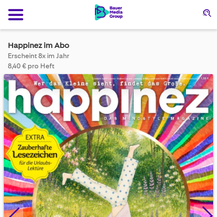
Su
Happinez im Abo
Erscheint 8x im Jahr
8,40 € pro Heft
Skip
to
the
end
of
the
images
gallery