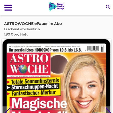
Su
ASTROWOCHE ePaper im Abo
Erscheint wöchentlich
1,90 € pro Heft
Skip
to
the
end
of
the
images
gallery