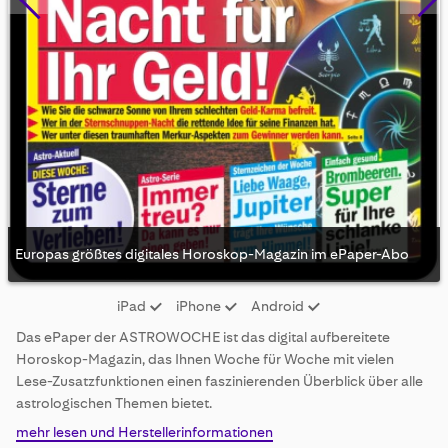
Europas größtes digitales Horoskop-Magazin im ePaper-Abo
Skip
iPad
iPhone
Android
to
the
Das ePaper der ASTROWOCHE ist das digital aufbereitete
beginning
Horoskop-Magazin, das Ihnen Woche für Woche mit vielen
of
Lese-Zusatzfunktionen einen faszinierenden Überblick über alle
the
astrologischen Themen bietet.
images
gallery
mehr lesen und Herstellerinformationen