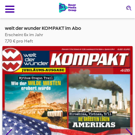
Su
welt der wunder KOMPAKT im Abo
Erscheint 6x im Jahr
7,70 € pro Heft
Skip
to
the
end
of
the
images
gallery