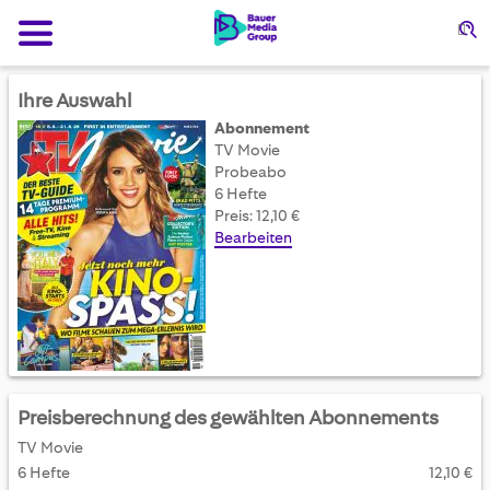
Su
Ihre Auswahl
Abonnement
TV Movie
Probeabo
6 Hefte
Preis: 12,10 €
Bearbeiten
Preisberechnung des gewählten Abonnements
TV Movie
6 Hefte
12,10 €