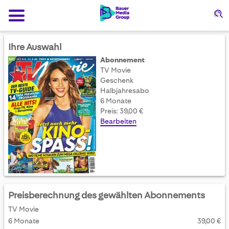
Su
Ihre Auswahl
Abonnement
TV Movie
Geschenk
Halbjahresabo
6 Monate
Preis: 39,00 €
Bearbeiten
Preisberechnung des gewählten Abonnements
TV Movie
6 Monate
39,00 €