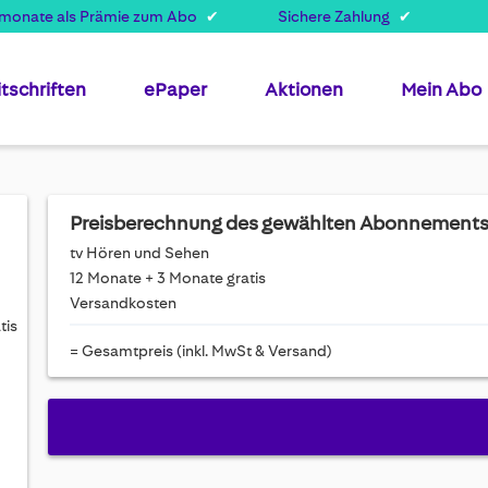
smonate als Prämie zum Abo
Sichere Zahlung
itschriften
ePaper
Aktionen
Mein Abo
Preisberechnung des gewählten Abonnement
tv Hören und Sehen
12 Monate + 3 Monate gratis
Versandkosten
tis
= Gesamtpreis (inkl. MwSt & Versand)