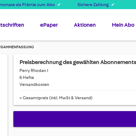
smonate als Prämie zum Abo
Sichere Zahlung
itschriften
ePaper
Aktionen
Mein Abo
USAMMENFASSUNG
Preisberechnung des gewählten Abonnement
Perry Rhodan I
6 Hefte
Versandkosten
= Gesamtpreis (inkl. MwSt & Versand)