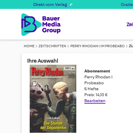
Direkt vom Verlag
Grati
Ze
HOME
ZEITSCHRIFTEN
PERRY RHODAN I IM PROBEABO
Z
Ihre Auswahl
Abonnement
Perry Rhodan I
Probeabo
6 Hefte
Preis: 14,10 €
Bearbeiten