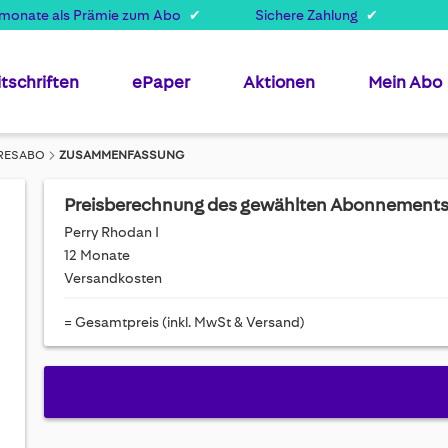
smonate als Prämie zum Abo
Sichere Zahlung
itschriften
ePaper
Aktionen
Mein Abo
HRESABO
ZUSAMMENFASSUNG
Preisberechnung des gewählten Abonnement
Perry Rhodan I
12 Monate
Versandkosten
= Gesamtpreis (inkl. MwSt & Versand)