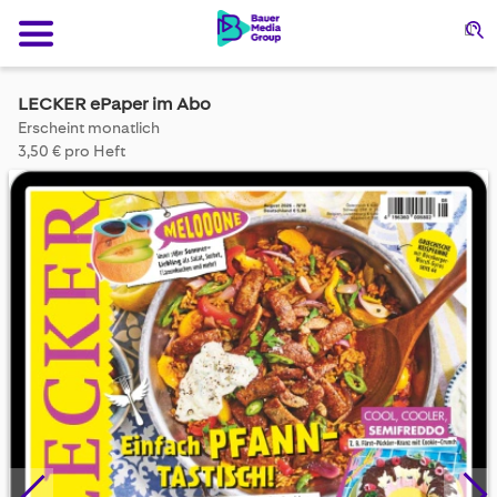
Su
LECKER ePaper im Abo
Erscheint monatlich
3,50 € pro Heft
Skip
to
the
end
of
the
images
gallery