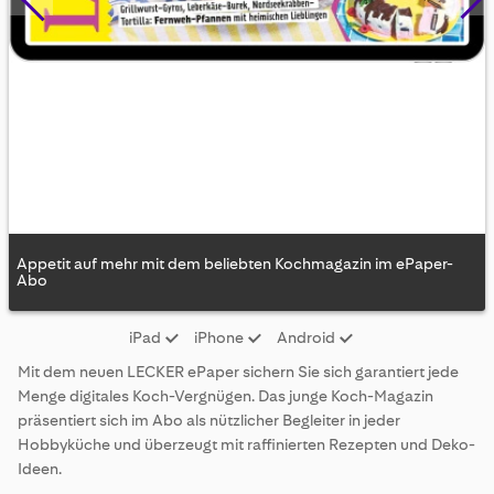
Appetit auf mehr mit dem beliebten Kochmagazin im ePaper-
Abo
Skip
iPad
iPhone
Android
to
the
Mit dem neuen LECKER ePaper sichern Sie sich garantiert jede
beginning
Menge digitales Koch-Vergnügen. Das junge Koch-Magazin
of
präsentiert sich im Abo als nützlicher Begleiter in jeder
the
Hobbyküche und überzeugt mit raffinierten Rezepten und Deko-
images
Ideen.
gallery