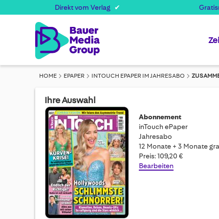
Direkt vom Verlag
Grati
Ze
HOME
EPAPER
INTOUCH EPAPER IM JAHRESABO
ZUSAMM
Ihre Auswahl
Abonnement
inTouch ePaper
Jahresabo
12 Monate + 3 Monate gra
Preis: 109,20 €
Bearbeiten