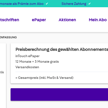
smonate als Prämie zum Abo
Sichere Zahlung
itschriften
ePaper
Aktionen
Mein Abo
ENFASSUNG
Preisberechnung des gewählten Abonnement
inTouch ePaper
12 Monate + 3 Monate gratis
Versandkosten
tis
= Gesamtpreis (inkl. MwSt & Versand)