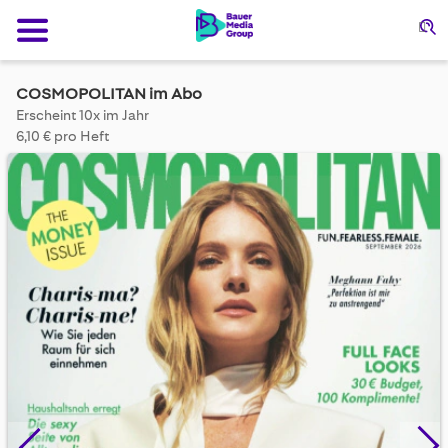
Su
COSMOPOLITAN im Abo
Erscheint 10x im Jahr
6,10 € pro Heft
Skip
to
the
end
of
the
images
gallery