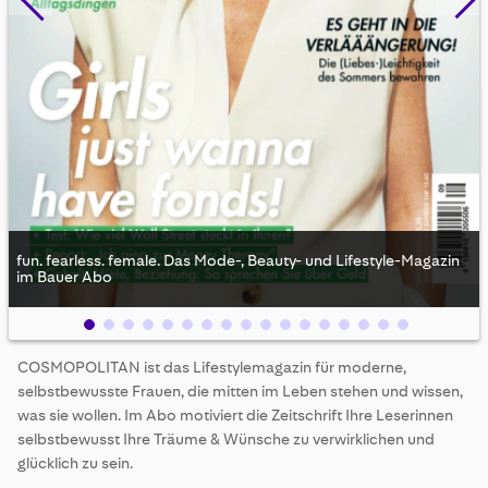
fun. fearless. female. Das Mode-, Beauty- und Lifestyle-Magazin
im Bauer Abo
Skip
COSMOPOLITAN ist das Lifestylemagazin für moderne,
to
selbstbewusste Frauen, die mitten im Leben stehen und wissen,
the
beginning
was sie wollen. Im Abo motiviert die Zeitschrift Ihre Leserinnen
of
selbstbewusst Ihre Träume & Wünsche zu verwirklichen und
the
glücklich zu sein.
images