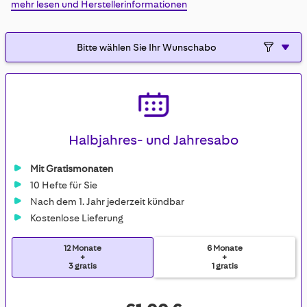
mehr lesen und Herstellerinformationen
gallery
Halbjahres- und Jahresabo
Mit Gratismonaten
10 Hefte für Sie
Nach dem 1. Jahr jederzeit kündbar
Kostenlose Lieferung
12 Monate
6 Monate
+
+
3 gratis
1 gratis